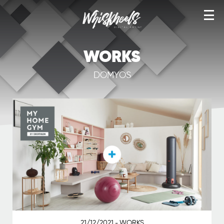
TÉLÉ VHS
WORKS
NOS ANNÉES PUB
DOMYOS
YEAH! TEES
NOS ANNÉES CANAL
ARTWORKS
WORKS
IMAGE STOCK
SERVICES
BOUTIQUE
21/12/2021
WORKS
-