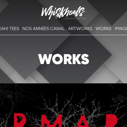
EAH! TEES
NOS ANNÉES CANAL
ARTWORKS
WORKS
IMAG
WORKS