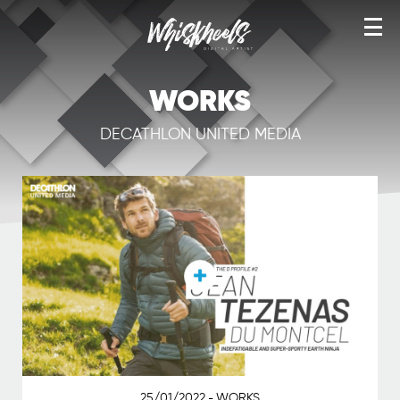
TÉLÉ VHS
WORKS
NOS ANNÉES PUB
DECATHLON UNITED MEDIA
YEAH! TEES
NOS ANNÉES CANAL
ARTWORKS
WORKS
IMAGE STOCK
SERVICES
BOUTIQUE
25/01/2022
WORKS
-