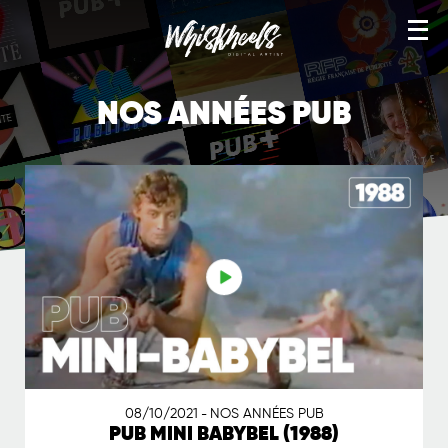
TÉLÉ VHS
NOS ANNÉES PUB
NOS ANNÉES PUB
YEAH! TEES
NOS ANNÉES CANAL
ARTWORKS
WORKS
IMAGE STOCK
SERVICES
BOUTIQUE
08/10/2021
NOS ANNÉES PUB
-
PUB MINI BABYBEL (1988)