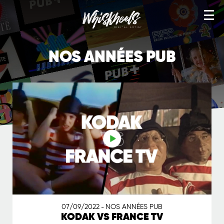
TÉLÉ VHS
NOS ANNÉES PUB
NOS ANNÉES PUB
YEAH! TEES
NOS ANNÉES CANAL
ARTWORKS
WORKS
IMAGE STOCK
SERVICES
BOUTIQUE
07/09/2022
NOS ANNÉES PUB
-
KODAK VS FRANCE TV