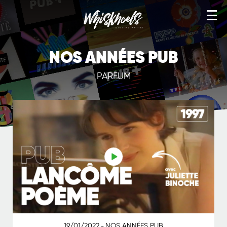
TÉLÉ VHS
NOS ANNÉES PUB
NOS ANNÉES PUB
PARFUM
YEAH! TEES
NOS ANNÉES CANAL
ARTWORKS
WORKS
IMAGE STOCK
SERVICES
BOUTIQUE
19/01/2022
NOS ANNÉES PUB
-