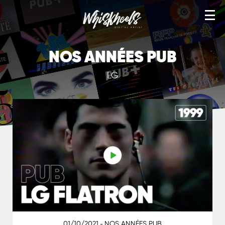
TÉLÉ VHS
NOS ANNÉES PUB
NOS ANNÉES PUB
LG
YEAH! TEES
NOS ANNÉES CANAL
ARTWORKS
WORKS
IMAGE STOCK
SERVICES
BOUTIQUE
01/10/2021
NOS ANNÉES PUB
-